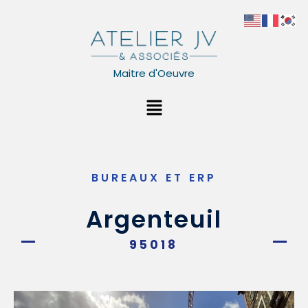
Aller
au
contenu
Maitre d'Oeuvre
Menu
BUREAUX ET ERP
Argenteuil
95018