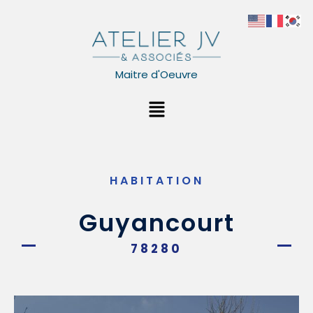
Aller
au
contenu
Maitre d'Oeuvre
Menu
HABITATION
Guyancourt
78280